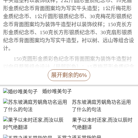
牛头造型衬以装饰纹样；2公斤圆形金质纪念币、10克扇
形金质纪念币背面图案均为写实牛头造型；1公斤梅花形
金质纪念币、1公斤圆形银质纪念币、30克梅花形银质纪
念币背面图案均为装饰牛造型衬以装饰纹样；150克长方
形金质纪念币、150克长方形银质纪念币、30克扇形银质
纪念币背面图案均为写实牛造型，衬以树、远山等组合设
计。
150克圆形金质彩色纪念币背面图案为装饰牛造型衬
以向日葵等组合设计（局部彩色）；15克梅花形金质纪念
展开剩余的6%
币背面图案为装饰牛造型；3克圆形金质彩色纪念币、30
克圆形银质彩色纪念币背面图案均为装饰牛造型衬以吉祥
纹饰（局部彩色）；150克圆形银质彩色纪念币背面图案
婚纱唯美句子
为装饰牛头造型衬以装饰纹样（局部彩色）。
苏东坡满庭芳蜗角功名运用
了什么的句法
果予以未时还家,而汝以辰时
气绝翻译
五常之道五常指的是