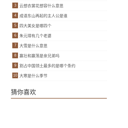
3
云想衣裳花想容什么意思
4
成语东山再起的主人公是谁
5
四大美女是哪四个
6
朱元璋有几个老婆
7
大雪是什么意思
8
赢壮和赢荡是亲兄弟吗
9
割占中国领土最多的是哪个条约
10
大寒是什么季节
猜你喜欢