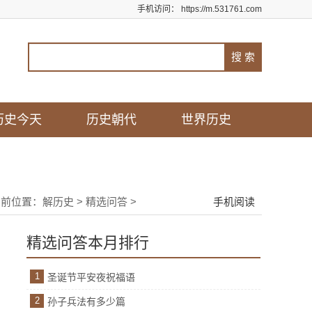
手机访问：
https://m.531761.com
历史今天
历史朝代
世界历史
当前位置：
解历史
>
精选问答
>
手机阅读
精选问答本月排行
1
圣诞节平安夜祝福语
2
孙子兵法有多少篇