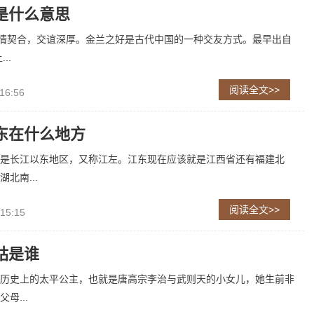
是什么意思
友情契合，交谊深厚。金兰之好是古代中国的一种交友方式。最早出自
..
阅读全文>>
16:56
东在什么地方
是长江以东地区，又称江左。江东现在应该就是江西省还有福建北
北南...
阅读全文>>
 15:15
姑是谁
历史上的太平公主，也就是唐高宗李治与武则天的小女儿，她生前非
母...