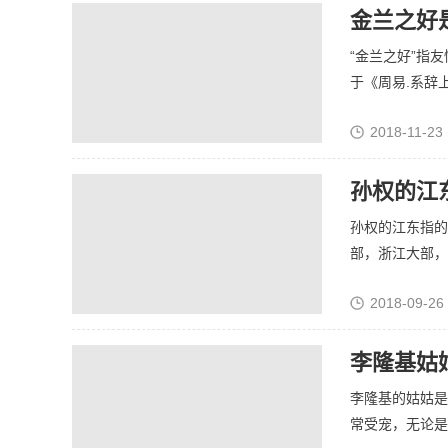
金兰之好
“金兰之好”指
于《周易.系辞上.
2018-11-23 
孙权的江
孙权的江东指的
部，浙江大部，湖
2018-09-26
李隆基姑
李隆基的姑姑是
常受宠，无论是父