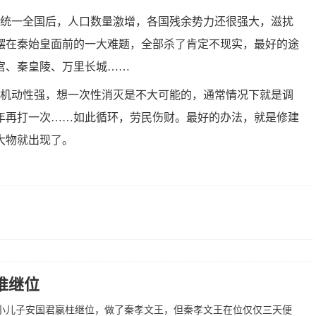
皇统一全国后，人口数量激增，各国残余势力还很强大，滋扰
摆在秦始皇面前的一大难题，全部杀了肯定不现实，最好的途
宫、秦皇陵、万里长城……
族机动性强，想一次性消灭是不大可能的，通常情况下就是调
年再打一次……如此循环，劳民伤财。最好的办法，就是修建
大物就出现了。
谁继位
小儿子安国君嬴柱继位，做了秦孝文王，但秦孝文王在位仅仅三天便