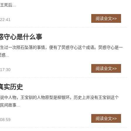
死后...
阅读全文>>
 22:41
惑守心是什么事
生过一次陨石坠落的事情，便有了荧惑守心这个成语。荧惑守心是一
...
阅读全文>>
 17:30
真实历史
说中人物，王宝钏的人物原型是柳银环。历史上并没有王宝钏这个
间故事...
阅读全文>>
 08:59