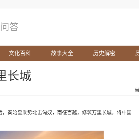
问答
文化百科
故事大全
历史解密
里长城
后，秦始皇乘势北击匈奴，南征百越，修筑万里长城，将中国