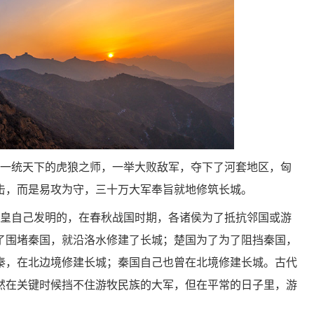
刚一统天下的虎狼之师，一举大败敌军，夺下了河套地区，匈
击，而是易攻为守，三十万大军奉旨就地修筑长城。
始皇自己发明的，在春秋战国时期，各诸侯为了抵抗邻国或游
了围堵秦国，就沿洛水修建了长城；楚国为了为了阻挡秦国，
秦，在北边境修建长城；秦国自己也曾在北境修建长城。古代
然在关键时候挡不住游牧民族的大军，但在平常的日子里，游