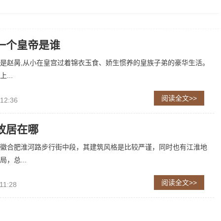
一个皇帝是谁
是赵昺,从小在皇宫过着锦衣玉食、娇生惯养的皇族子弟的豪华生活。
...
阅读全文>>
 12:36
故居在哪
徽合肥淮河路步行街中段，其建筑风格是比较严谨，同时也有江淮地
，总...
阅读全文>>
11:28