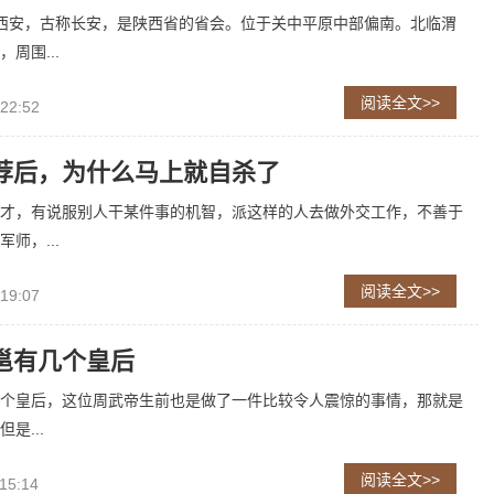
西安，古称长安，是陕西省的省会。位于关中平原中部偏南。北临渭
周围...
阅读全文>>
 22:52
荐后，为什么马上就自杀了
才，有说服别人干某件事的机智，派这样的人去做外交工作，不善于
师，...
阅读全文>>
 19:07
邕有几个皇后
个皇后，这位周武帝生前也是做了一件比较令人震惊的事情，那就是
是...
阅读全文>>
15:14