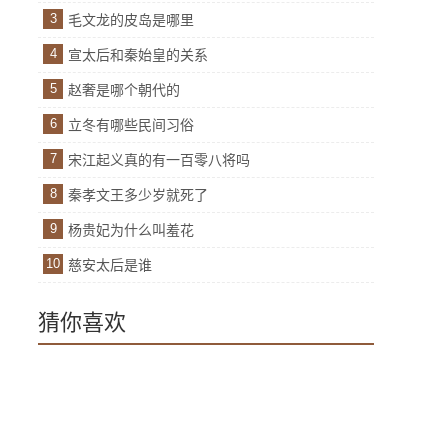
3
毛文龙的皮岛是哪里
4
宣太后和秦始皇的关系
5
赵奢是哪个朝代的
6
立冬有哪些民间习俗
7
宋江起义真的有一百零八将吗
8
秦孝文王多少岁就死了
9
杨贵妃为什么叫羞花
10
慈安太后是谁
猜你喜欢