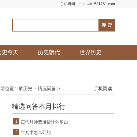
手机访问：
https://m.531761.com
历史今天
历史朝代
世界历史
当前位置：
解历史
>
精选问答
>
手机阅读
精选问答本月排行
1
古代拜师要准备什么东西
2
金兀术怎么死的