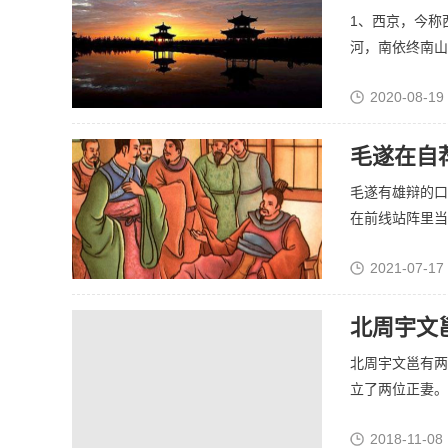
1、西京，今称
河，南依终南山，
2020-08-19
毛遂在自
毛遂有雄辩的口
在前线站阵里当军
2021-07-17
北周宇文
北周宇文邕有两
立了两位正妻。但
2018-11-08 