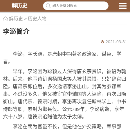
解历史
解历史
>
历史人物
李泌简介
2021-03-31
李泌，字长源，是唐朝中期著名政治家、谋臣、学
者。
早年，李泌因为聪颖过人深得唐玄宗赏识，被诏为翰
林。后来，他写诗讥讽杨国忠等人被其忌恨，只好辞官归
隐。唐肃宗即位后，多次邀请李泌出山，封其为参谋军
事。不过没多久，他又被宦官李辅国等人诬陷，再次归隐
衡山。唐代宗、德宗时期，李泌再次复任翰林学士、中书
侍郎等职，累封为邺县侯。公元789年，李泌病逝，享年
六十八岁，唐德宗追赠他为太子太傅。
李泌在朝为官虽不长，但是他在外交策略，军事部