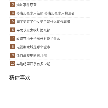
3
熔炉事件原型
4
盛唐幻夜水月结局 盛唐幻夜水月扮演者
5
国子监来了个女弟子是什么朝代背景
6
寻龙诀是鬼吹灯第几部
7
玫瑰在小王子离开时说了什么
8
电视剧龙城是哪个城市
9
热血高校电影有几部
10
奔跑吧第四季有多少期
猜你喜欢