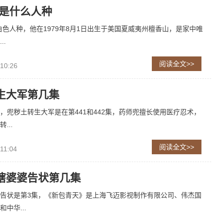
玛是什么人种
白色人种，他在1979年8月1日出生于美国夏威夷州檀香山，是家中唯
..
阅读全文>>
 10:26
生大军第几集
，兜秽土转生大军是在第441和442集，药师兜擅长使用医疗忍术，
...
阅读全文>>
11:04
瞎婆婆告状第几集
告状是第3集，《新包青天》是上海飞迈影视制作有限公司、伟杰国
中华...