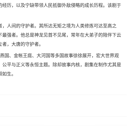
的经历，以及宁缺带领人民抵御外敌侵略的成长历程。该剧于
者，人间的守护者。其所达无矩之境为人类修炼可达至高之
下最强者。他总是神龙见首不见尾，常年在大弟子的陪伴下云
立者，大唐的守护者。
、燕国、金帐王庭、大河国等多国故事徐徐展开，宏大世界观
、公平与正义等永恒主题。除却故事内核，剧集在制作尤其是
栩如生。