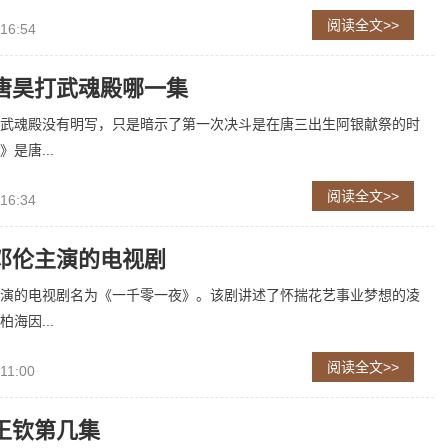
阅读全文>>
 16:54
唐昊打武魂殿哪一集
武魂殿没有明写，只是暗示了第一次决斗是在唐三出生阿银献祭的时
是唐...
阅读全文>>
 16:34
邓伦主演的电视剧
演的电视剧名为《一千零一夜》。该剧讲述了怀揣花艺事业梦想的凌
海因...
阅读全文>>
11:00
王钦第几集