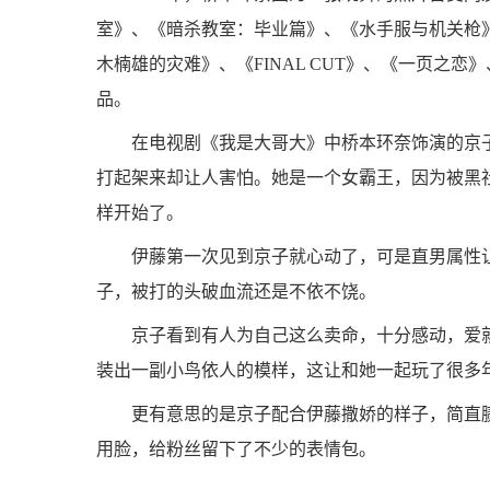
室》、《暗杀教室：毕业篇》、《水手服与机关枪
木楠雄的灾难》、《FINAL CUT》、《一页之
品。
在电视剧《我是大哥大》中桥本环奈饰演的京
打起架来却让人害怕。她是一个女霸王，因为被黑
样开始了。
伊藤第一次见到京子就心动了，可是直男属性
子，被打的头破血流还是不依不饶。
京子看到有人为自己这么卖命，十分感动，爱
装出一副小鸟依人的模样，这让和她一起玩了很多
更有意思的是京子配合伊藤撒娇的样子，简直
用脸，给粉丝留下了不少的表情包。