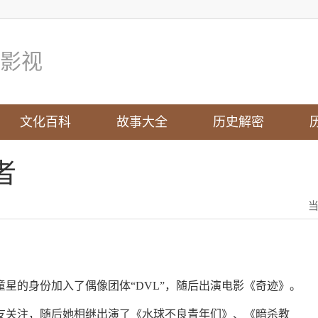
影视
文化百科
故事大全
历史解密
者
她以童星的身份加入了偶像团体“DVL”，随后出演电影《奇迹》。
网友关注，随后她相继出演了《水球不良青年们》、《暗杀教