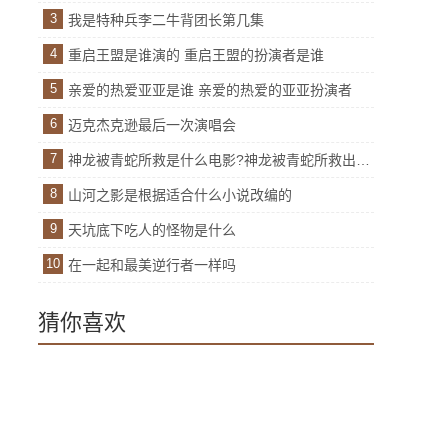
3
我是特种兵李二牛背团长第几集
4
重启王盟是谁演的 重启王盟的扮演者是谁
5
亲爱的热爱亚亚是谁 亲爱的热爱的亚亚扮演者
6
迈克杰克逊最后一次演唱会
7
神龙被青蛇所救是什么电影?神龙被青蛇所救出自哪部影视
8
山河之影是根据适合什么小说改编的
9
天坑底下吃人的怪物是什么
10
在一起和最美逆行者一样吗
猜你喜欢