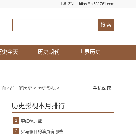
手机访问：
https://m.531761.com
历史今天
历史朝代
世界历史
当前位置：
解历史
>
历史影视
>
手机阅读
历史影视本月排行
1
李红琴原型
2
罗马假日的演员有哪些