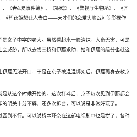
》、《春&夏事件簿》、《银魂》、《警视厅生物系》、《齐
恋》、《辉夜姬想让人告白——天才们的恋爱头脑战》等影视作
子是女子中学的老大。虽然看起来一脸清纯，人畜无害，可是
社会威胁，所以去找三桥和伊藤求助，她和伊藤的缘分也就这
让伊藤无法开口，于是在京子被混混绑架后，伊藤孤身去救京
就是从这个时候开始的。这次打斗后，京子每次见到伊藤都会
年的明美十分不解，还多次拆台，可以说是非常好玩了。
腻歪到不行。可以说桥本环奈在这部电视剧中也是拼了，各种