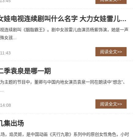
13:45
雷儿大力女娃电视连续剧叫什么名字 大力女娃雷儿是哪部电视连续剧
视连续剧叫《胭脂霸王》。剧中女孩雷儿由演员杨紫饰演，她是一声
女孩...
阅读全文>>
11:43
二季袁泉是哪一期
”为主题的节目中，董卿与中国内地女演员袁泉一同在朗读中“想念”、
..
阅读全文>>
 14:08
几集出场
出场，焰灵姬，是中国动画《天行九歌》系列中的原创女性角色，小时