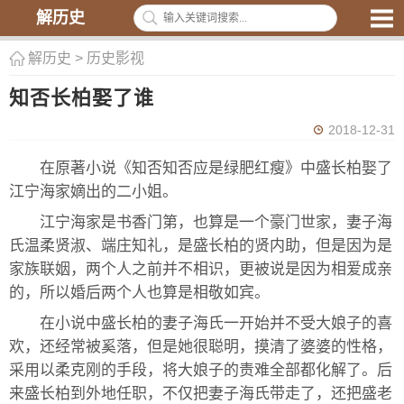
解历史
解历史
>
历史影视
知否长柏娶了谁
2018-12-31
在原著小说《知否知否应是绿肥红瘦》中盛长柏娶了
江宁海家嫡出的二小姐。
江宁海家是书香门第，也算是一个豪门世家，妻子海
氏温柔贤淑、端庄知礼，是盛长柏的贤内助，但是因为是
家族联姻，两个人之前并不相识，更被说是因为相爱成亲
的，所以婚后两个人也算是相敬如宾。
在小说中盛长柏的妻子海氏一开始并不受大娘子的喜
欢，还经常被奚落，但是她很聪明，摸清了婆婆的性格，
采用以柔克刚的手段，将大娘子的责难全部都化解了。后
来盛长柏到外地任职，不仅把妻子海氏带走了，还把盛老