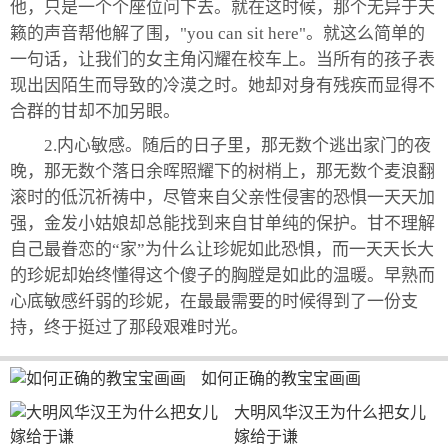
他，只是一个个座位问下去。就在这时候，那个无异于天
籁的声音帮他解了围，"you can sit here"。就这么简单的
一句话，让我们的女主角闪耀在校车上。当所有的孩子表
现出因陌生而导致的冷漠之时。她却对身有残疾而显得不
合群的甘却不加另眼。
2.内心敏感。随后的日子里，那无数个逃出家门的夜
晚，那无数个落日余晖照耀下的树梢上，那无数个麦浪翻
滚时的低沉祈祷中，尽管来自父亲性侵害的恐惧一天天加
强，金发小姑娘却总能找到来自甘单纯的保护。甘不理解
自己最眷恋的“家”为什么让珍妮如此恐惧，而一天天长大
的珍妮却始终懂得这个傻子的胸膛是如此的温暖。早熟而
心底敏感纤弱的珍妮，在最最需要的时候得到了一份支
持，终于挺过了那段艰难时光。
如何正确的教宝宝画画
大明风华汉王为什么把女儿
嫁给于谦