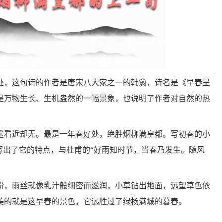
，这句诗的作者是唐宋八大家之一的韩愈，诗名是《早春呈
是万物生长、生机盎然的一幅景象，也说明了作者对自然的热
看近却无。最是一年春好处，绝胜烟柳满皇都。写初春的小
写出了它的特点，与杜甫的“好雨知时节，当春乃发生。随风
，雨丝就像乳汁般细密而滋润，小草钻出地面，远望草色依
美的就是这早春的景色，它远胜过了绿杨满城的暮春。