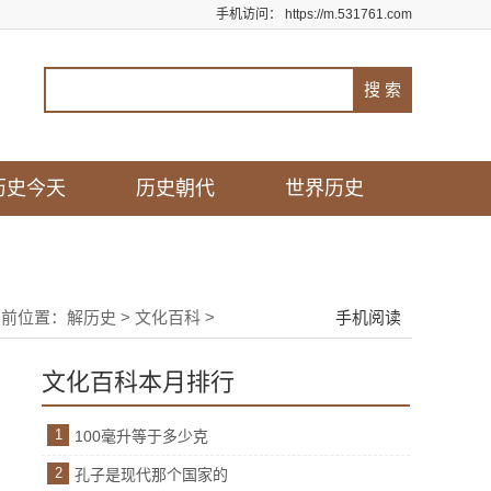
手机访问：
https://m.531761.com
历史今天
历史朝代
世界历史
当前位置：
解历史
>
文化百科
>
手机阅读
文化百科本月排行
1
100毫升等于多少克
2
孔子是现代那个国家的