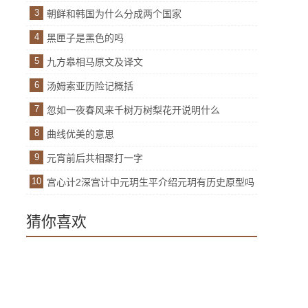
3
朝鲜和韩国为什么分成两个国家
4
黑匣子是黑色的吗
5
九方皋相马原文及译文
6
汤姆索亚历险记概括
7
忽如一夜春风来千树万树梨花开说明什么
8
曲线优美的意思
9
元宵前后共相聚打一字
10
宫心计2深宫计中元玥生平介绍元玥有历史原型吗
猜你喜欢