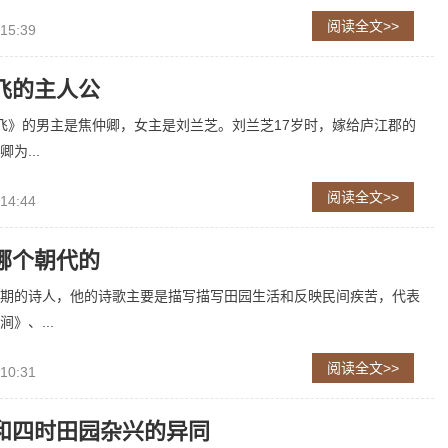
阅读全文>>
 15:39
飞的主人公
飞》的男主是焦仲卿，女主是刘兰芝。刘兰芝17岁时，嫁给庐江郡的
为...
阅读全文>>
 14:44
哪个朝代的
期的诗人，他的诗歌主要是描写描写田园生活和反映民间疾苦，代表
》、...
阅读全文>>
 10:31
和四时田园杂兴的异同