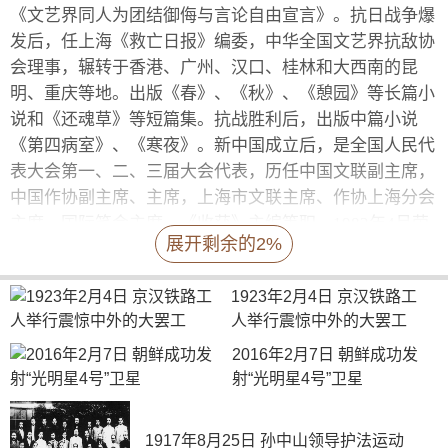
《文艺界同人为团结御侮与言论自由宣言》。抗日战争爆
发后，任上海《救亡日报》编委，中华全国文艺界抗敌协
会理事，辗转于香港、广州、汉口、桂林和大西南的昆
明、重庆等地。出版《春》、《秋》、《憩园》等长篇小
说和《还魂草》等短篇集。抗战胜利后，出版中篇小说
《第四病室》、《寒夜》。新中国成立后，是全国人民代
表大会第一、二、三届大会代表，历任中国文联副主席，
中国作协副主席、主席，上海市文联主席、作协上海分会
主席，国际笔会主席，《收获》主编等职。1982年4月荣
展开剩余的2%
获意大利但丁国际奖。1983年5月获法国荣誉军团勋章。
辑有《巴金文集》、《巴金全集》。
1923年2月4日 京汉铁路工
人举行震惊中外的大罢工
2016年2月7日 朝鲜成功发
射“光明星4号”卫星
1917年8月25日 孙中山领导护法运动