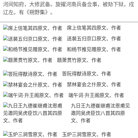
河间知府，大修武备。旋擢河南兵备佥事，被劾下狱，戍
辽左。有《朔野集》。
席上信笔其四原文、作者
送裴五归京口原文、作者
和杨节推见赠原文、作者
题萧贯竹原文、作者
答阮得猷诗原文、作者
禁林宴会之什原文、作者
端午词·升王阁原文、作者
九日王九德崔继甫沈恩甫见
邀同吴虎臣饮八首其四原
文、作者
玉炉三涧雪原文、作者