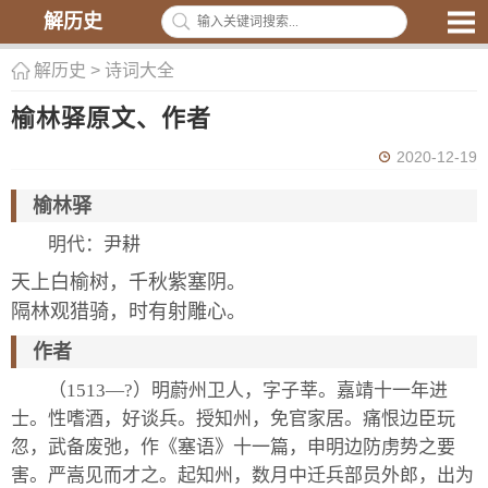
解历史
解历史
>
诗词大全
榆林驿原文、作者
2020-12-19
榆林驿
明代：尹耕
天上白榆树，千秋紫塞阴。
隔林观猎骑，时有射雕心。
作者
（1513—?）明蔚州卫人，字子莘。嘉靖十一年进
士。性嗜酒，好谈兵。授知州，免官家居。痛恨边臣玩
忽，武备废弛，作《塞语》十一篇，申明边防虏势之要
害。严嵩见而才之。起知州，数月中迁兵部员外郎，出为