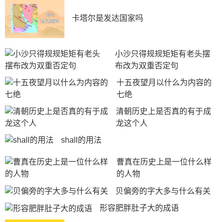
即是“禁火”。然后重新钻燧取出新火，作为新一年生产与
生活的起点，谓之“改火”。在禁火与改火期间，人们必须
卡塔尔是发达国家吗
准备足够的熟食以冷食度日。由于古代的禁火制度过于残
酷和严厉，并不顾各地具体情况，甚至影响到民众的生产
和生活。于是，汉代发生了周举在太原一带废除禁火陋俗
小沙只得规规矩矩有老头摆
的事件。汉代的寒食节，很多地方要禁火一个月，到了唐
布改为双重否定句
代，寒食节变成三天，分别叫大寒食、官寒食、小寒食。
十五夜望月以什么为内容的
唐朝之后，寒食节逐渐式微。宋元时期，清明节的地位上
七绝
升到取代寒食节的地位。
清朝历史上是否真的有于成
龙这个人
shall的用法
曹真在历史上是一位什么样
的人物
贝偏旁的字大多与什么有关
形容肥胖肚子大的成语