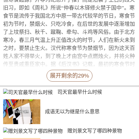
旧习，即如《周礼》所说“仲春以木铎修火禁于国中”。寒
食节是流传于我国北方中原一带古代较早的节日，寒食节
初为节时，禁烟火、只吃冷食，在后世的发展中逐渐增加
了上坟祭扫、秋千、蹴鞠、牵勾、斗鸡等风俗。由于北方
寒冷，春三月气温上升正值改火的时节，人们在新火未到
之时，要禁止生火。汉代称寒食节为禁烟节，因为这天百
姓人家不得举火，到了晚上才由宫中点燃烛火，并将火种
传至贵戚重臣家中。据《后汉书》记载，最初的寒食节时
间很长，最长的105天，最短的也要近1个月。寒食节期间
展开剩余的29%
不得生火，只能生食，对人的健康不利。
从文献记载可知，先秦时期我国北方一些地方已有比
司天官最早什么时候
较严格的禁火制度，从官方到民间都有改火的习俗。成书
于两汉之间的《周礼》即明确记载当时有“司炬”之官，每
成语无以为继是什么意思
当仲春季节，气候干燥，不仅人类保存的火种容易引起火
灾，而且春雷发生也易引起山火。古人在这个季节往往要
赠刘景文写了哪四种景物
进行隆重的祭祀活动，把上一年传下来的火种全部熄灭，