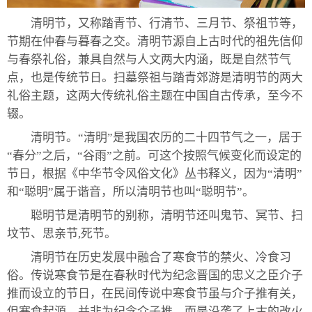
清明节，又称踏青节、行清节、三月节、祭祖节等，
节期在仲春与暮春之交。清明节源自上古时代的祖先信仰
与春祭礼俗，兼具自然与人文两大内涵，既是自然节气
点，也是传统节日。扫墓祭祖与踏青郊游是清明节的两大
礼俗主题，这两大传统礼俗主题在中国自古传承，至今不
辍。
清明节。“清明”是我国农历的二十四节气之一，居于
“春分”之后，“谷雨”之前。可这个按照气候变化而设定的
节日，根据《中华节令风俗文化》丛书释义，因为“清明”
和“聪明”属于谐音，所以清明节也叫“聪明节”。
聪明节是清明节的别称，清明节还叫鬼节、冥节、扫
坟节、思亲节,死节。
清明节在历史发展中融合了寒食节的禁火、冷食习
俗。传说寒食节是在春秋时代为纪念晋国的忠义之臣介子
推而设立的节日，在民间传说中寒食节虽与介子推有关，
但寒食起源，并非为纪念介子推，而是沿袭了上古的改火