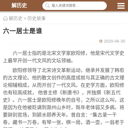
解历史
解历史
>
历史故事
六一居士是谁
2020-06-30
六一居士指的是北宋文学家欧阳修，他是宋代文学史
上最早开创一代文风的文坛领袖。
欧阳修领导了北宋诗文革新运动，继承并发展了韩愈
的古文理论。他的散文创作的高度成就与其正确的古文理
论相辅相成，从而开创了一代文风。在史学方面，欧阳修
也有较高成就， 他曾主修《新唐书》，并独撰《新五代
史》。六一居士是欧阳修晚年的自号，之所以这么叫，这
是因为在他被贬谪到滁州山乡时，既年老体弱又多病。将
要辞别官场，到颍水颐养天年。曾自言：“集古录一千
卷，藏书一万卷，有琴一张，棋一局，酒一壶，一翁老于